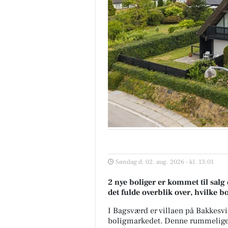
Søndag d. 02. aug. 2026 - kl. 13:01
2 nye boliger er kommet til salg
det fulde overblik over, hvilke b
I Bagsværd er villaen på Bakkesving
boligmarkedet. Denne rummelige 