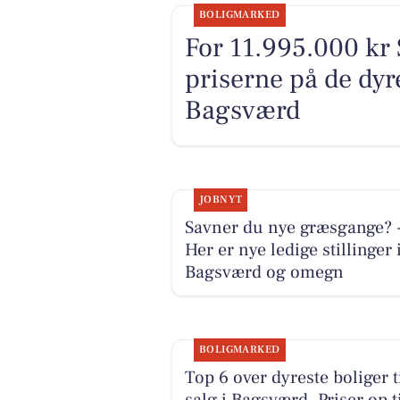
BOLIGMARKED
For 11.995.000 kr 
priserne på de dyre
Bagsværd
JOBNYT
Savner du nye græsgange? 
Her er nye ledige stillinger 
Bagsværd og omegn
BOLIGMARKED
Top 6 over dyreste boliger t
salg i Bagsværd. Priser op t