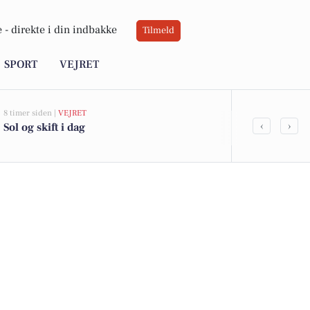
 -
direkte i din indbakke
Tilmeld
SPORT
VEJRET
8 timer siden |
VEJRET
05-08-2026 13:01
‹
›
Sol og skift i dag
Top 6 over dy
Bagsværd. Pr