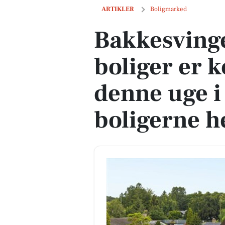
Bakkesvinget 8 og 1 anden boliger er k
ARTIKLER
Boligmarked
Bakkesvinge
boliger er k
denne uge i
boligerne h