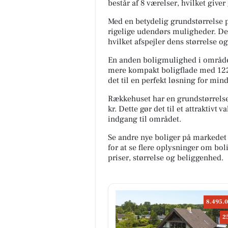
består af 8 værelser, hvilket giver 
Med en betydelig grundstørrelse p
rigelige udendørs muligheder. Den
hvilket afspejler dens størrelse o
En anden boligmulighed i området
mere kompakt boligflade med 122 
det til en perfekt løsning for mind
Rækkehuset har en grundstørrelse 
kr. Dette gør det til et attraktiv
indgang til området.
Se andre nye boliger på markedet
for at se flere oplysninger om b
priser, størrelse og beliggenhed.
8.495.0
2