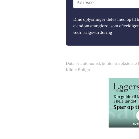
Adresse
Dine oplysninger deles med op til t
ejendomsmæglere, som efterfølgend
vedr. salgsvurdering.
Data er automatisk hentet fra eksterne 
Kilde: Boliga