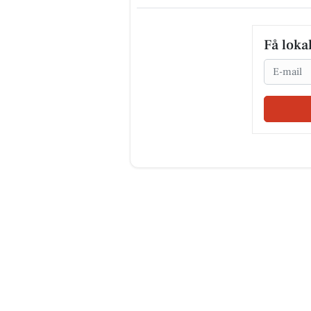
Få loka
Email