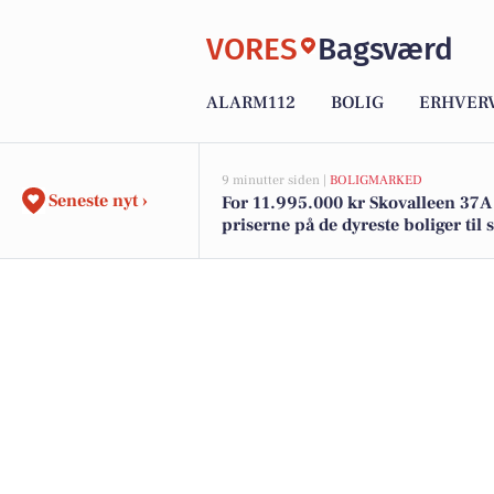
VORES
Bagsværd
ALARM112
BOLIG
ERHVER
9 minutter siden |
BOLIGMARKED
Seneste nyt ›
For 11.995.000 kr Skovalleen 37A 
priserne på de dyreste boliger til s
Bagsværd