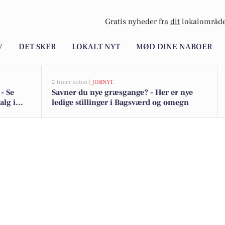
Gratis nyheder fra
dit
lokalområde
V
DET SKER
LOKALT NYT
MØD DINE NABOER
2 timer siden |
JOBNYT
- Se
Savner du nye græsgange? - Her er nye
alg i
ledige stillinger i Bagsværd og omegn