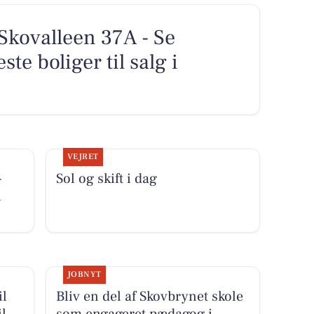
Skovalleen 37A - Se
ste boliger til salg i
VEJRET
-
Sol og skift i dag
i
JOBNYT
il
Bliv en del af Skovbrynet skole
il
som engageret pædagog i