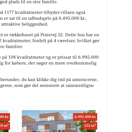
god plads til en stor familie.
å 1177 kvadratmeter tilbyder villaen også
 er sat til en udbudspris på 8.495.000 kr.,
g attraktive beliggenhed.
 er rækkehuset på Pinievej 52. Dette hus har en
kvadratmeter, fordelt på 4 værelser, hvilket gør
re familier.
på 108 kvadratmeter og er prissat til 6.995.000
t valg for købere, der søger en mere overkommelig
 herunder, du kan klikke dig ind på annoncerne,
oligerne, som gør det nemmere at sammenligne
00 kr
6.995.000 kr
2
2
59 m
122 m