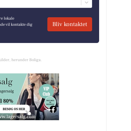
re lokale
Bliv kontaktet
e vil kontakte dig
kilder, herunder Boliga.