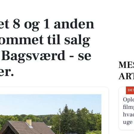
ommet til salg denne uge i Bagsværd - se boligerne her.
t 8 og 1 anden
ommet til salg
 Bagsværd - se
ME
er.
AR
DE
Ople
film
hva
uge