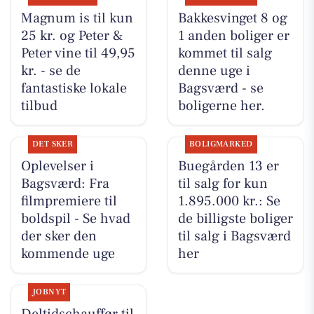
Magnum is til kun
Bakkesvinget 8 og
25 kr. og Peter &
1 anden boliger er
Peter vine til 49,95
kommet til salg
kr. - se de
denne uge i
fantastiske lokale
Bagsværd - se
tilbud
boligerne her.
DET SKER
BOLIGMARKED
Oplevelser i
Buegården 13 er
Bagsværd: Fra
til salg for kun
filmpremiere til
1.895.000 kr.: Se
boldspil - Se hvad
de billigste boliger
der sker den
til salg i Bagsværd
kommende uge
her
JOBNYT