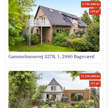
5.795.000 kr
2
130 m
Gammelmosevej 327B, 1, 2880 Bagsværd
11.250.000 kr
2
171 m