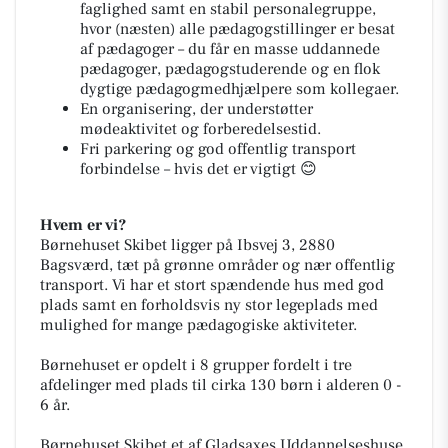
faglighed samt en stabil personalegruppe,
hvor (næsten) alle pædagogstillinger er besat
af pædagoger – du får en masse uddannede
pædagoger, pædagogstuderende og en flok
dygtige pædagogmedhjælpere som kollegaer.
En organisering, der understøtter
mødeaktivitet og forberedelsestid.
Fri parkering og god offentlig transport
forbindelse – hvis det er vigtigt 😊
Hvem er vi?
Børnehuset Skibet ligger på Ibsvej 3, 2880
Bagsværd, tæt på grønne områder og nær offentlig
transport. Vi har et stort spændende hus med god
plads samt en forholdsvis ny stor legeplads med
mulighed for mange pædagogiske aktiviteter.
Børnehuset er opdelt i 8 grupper fordelt i tre
afdelinger med plads til cirka 130 børn i alderen 0 -
6 år.
Børnehuset Skibet et af Gladsaxes Uddannelseshuse