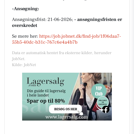
-Ansøgning:
Ansøgningsfrist: 21-06-2026;
- ansøgningsfristen er
overskredet
Se mere her:
https://job.jobnet.dk/find-job/1f06daa7-
55b5-40dc-b31c-767c6e4a4b7b
Data er automatisk hentet fra eksterne kilder, herunder
JobNet.
Kilde: JobNet