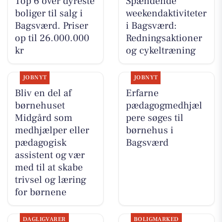
Top 6 over dyreste
Spændende
boliger til salg i
weekendaktiviteter
Bagsværd. Priser
i Bagsværd:
op til 26.000.000
Redningsaktioner
kr
og cykeltræning
JOBNYT
JOBNYT
Bliv en del af
Erfarne
børnehuset
pædagogmedhjæl
Midgård som
pere søges til
medhjælper eller
børnehus i
pædagogisk
Bagsværd
assistent og vær
med til at skabe
trivsel og læring
for børnene
DAGLIGVARER
BOLIGMARKED