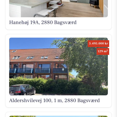
Hanehøj 19A, 2880 Bagsværd
5.495.000 kr
2
129 m
Aldershvilevej 100, 1 m, 2880 Bagsværd