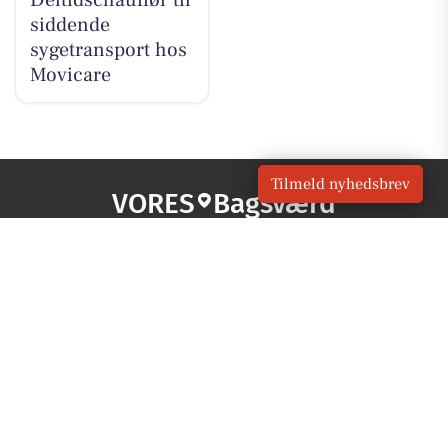
Deltidschauffør til
siddende
sygetransport hos
Movicare
Tilmeld nyhedsbrev
VORES
Bagsværd
OM VORES DIGITAL
Om os
For annoncører