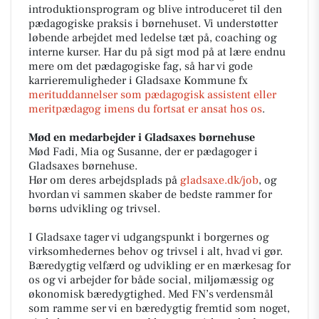
introduktionsprogram og blive introduceret til den
pædagogiske praksis i børnehuset. Vi understøtter
løbende arbejdet med ledelse tæt på, coaching og
interne kurser. Har du på sigt mod på at lære endnu
mere om det pædagogiske fag, så har vi gode
karrieremuligheder i Gladsaxe Kommune fx
merituddannelser som pædagogisk assistent eller
meritpædagog imens du fortsat er ansat hos os
.
Mød en medarbejder i Gladsaxes børnehuse
Mød Fadi, Mia og Susanne, der er pædagoger i
Gladsaxes børnehuse.
Hør om deres arbejdsplads på
gladsaxe.dk/job
, og
hvordan vi sammen skaber de bedste rammer for
børns udvikling og trivsel.
I Gladsaxe tager vi udgangspunkt i borgernes og
virksomhedernes behov og trivsel i alt, hvad vi gør.
Bæredygtig velfærd og udvikling er en mærkesag for
os og vi arbejder for både social, miljømæssig og
økonomisk bæredygtighed. Med FN’s verdensmål
som ramme ser vi en bæredygtig fremtid som noget,