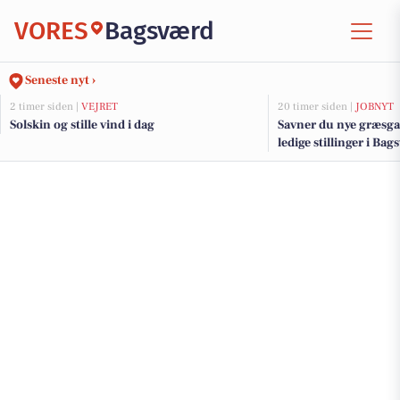
VORES
Bagsværd
Seneste nyt ›
2 timer siden |
VEJRET
20 timer siden |
JOBNYT
Solskin og stille vind i dag
Savner du nye græsga
ledige stillinger i B