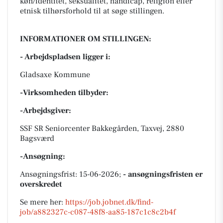
køn/identitet, seksualitet, handicap, religion eller
etnisk tilhørsforhold til at søge stillingen.
INFORMATIONER OM STILLINGEN:
- Arbejdspladsen ligger i:
Gladsaxe Kommune
-Virksomheden tilbyder:
-Arbejdsgiver:
SSF SR Seniorcenter Bakkegården, Taxvej, 2880
Bagsværd
-Ansøgning:
Ansøgningsfrist: 15-06-2026;
- ansøgningsfristen er
overskredet
Se mere her:
https://job.jobnet.dk/find-
job/a882327c-c087-48f8-aa85-187c1c8c2b4f