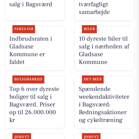
salg i Bagsværd
tværfagligt
samarbejde
FAKTA OM
BILER
Indbrudsraten i
10 dyreste biler til
Gladsaxe
salg i nærheden af
Kommune er
Gladsaxe
faldet
Kommune
BOLIGMARKED
DET SKER
Top 6 over dyreste
Spændende
boliger til salg i
weekendaktiviteter
Bagsværd. Priser
i Bagsværd:
op til 26.000.000
Redningsaktioner
kr
og cykeltræning
JOBNYT
JOBNYT