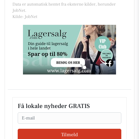
Data er automatisk hentet fra eksterne kilder, herunder
JobNet.
Kilde: JobNet
Få lokale nyheder GRATIS
Email
Tilmeld