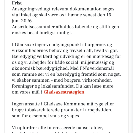
Frist
Ansøgning vedlagt relevant dokumentation søges
via linket og skal være os i hænde senest den 15.
juni 2026
Ansættelsessamtaler afholdes løbende og stillingen
ønskes besat hurtigst muligt.
I Gladsaxe tager vi udgangspunkt i borgernes og
virksomhedernes behov og trivsel i alt, hvad vi gør.
Bæredygtig velfærd og udvikling er en mærkesag for
os og vi arbejder for både social, miljømæssig og
økonomisk bæredygtighed. Med FN’s verdensmål
som ramme ser vi en bæredygtig fremtid som noget,
vi skaber sammen – med borgere, virksomheder,
foreninger og lokalsamfundet. Du kan læse mere
om vores mål i
Gladsaxestrategien
.
Ingen ansatte i Gladsaxe Kommune må ryge eller
bruge tobaksrelaterede produkter i arbejdstiden,
som for eksempel snus og vapes.
Vi opfordrer alle interesserede uanset alder,