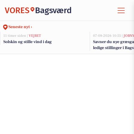
VORES
Bagsværd
Seneste nyt ›
11 timer siden |
VEJRET
07-08-2026 10:55 |
JOBN
Solskin og stille vind i dag
Savner du nye græsga
ledige stillinger i B