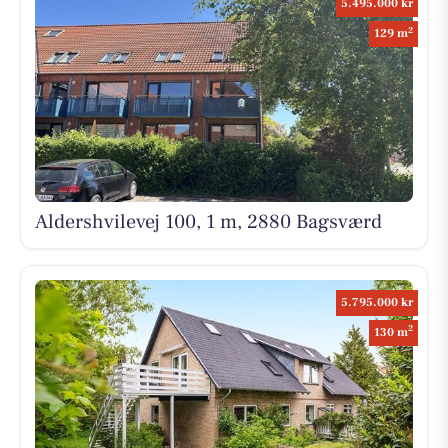
5.495.000 kr
2
129 m
Aldershvilevej 100, 1 m, 2880 Bagsværd
5.795.000 kr
2
130 m