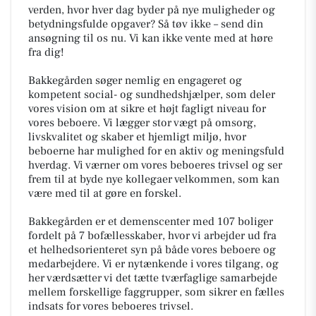
verden, hvor hver dag byder på nye muligheder og
betydningsfulde opgaver? Så tøv ikke – send din
ansøgning til os nu. Vi kan ikke vente med at høre
fra dig!
Bakkegården søger nemlig en engageret og
kompetent social- og sundhedshjælper, som deler
vores vision om at sikre et højt fagligt niveau for
vores beboere. Vi lægger stor vægt på omsorg,
livskvalitet og skaber et hjemligt miljø, hvor
beboerne har mulighed for en aktiv og meningsfuld
hverdag. Vi værner om vores beboeres trivsel og ser
frem til at byde nye kollegaer velkommen, som kan
være med til at gøre en forskel.
Bakkegården er et demenscenter med 107 boliger
fordelt på 7 bofællesskaber, hvor vi arbejder ud fra
et helhedsorienteret syn på både vores beboere og
medarbejdere. Vi er nytænkende i vores tilgang, og
her værdsætter vi det tætte tværfaglige samarbejde
mellem forskellige faggrupper, som sikrer en fælles
indsats for vores beboeres trivsel.