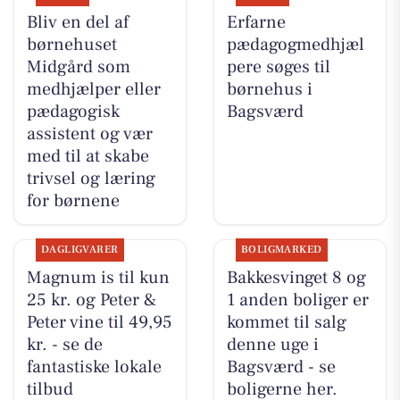
Bliv en del af
Erfarne
børnehuset
pædagogmedhjæl
Midgård som
pere søges til
medhjælper eller
børnehus i
pædagogisk
Bagsværd
assistent og vær
med til at skabe
trivsel og læring
for børnene
DAGLIGVARER
BOLIGMARKED
Magnum is til kun
Bakkesvinget 8 og
25 kr. og Peter &
1 anden boliger er
Peter vine til 49,95
kommet til salg
kr. - se de
denne uge i
fantastiske lokale
Bagsværd - se
tilbud
boligerne her.