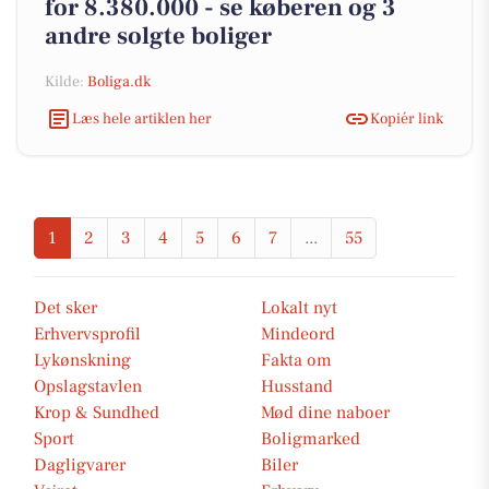
for 8.380.000 - se køberen og 3
andre solgte boliger
Kilde:
Boliga.dk
Læs hele artiklen her
Kopiér link
1
2
3
4
5
6
7
...
55
Det sker
Lokalt nyt
Erhvervsprofil
Mindeord
Lykønskning
Fakta om
Opslagstavlen
Husstand
Krop & Sundhed
Mød dine naboer
Sport
Boligmarked
Dagligvarer
Biler