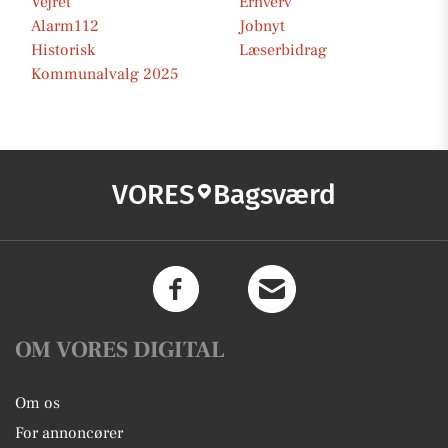
Vejret
Erhverv
Alarm112
Jobnyt
Historisk
Læserbidrag
Kommunalvalg 2025
VORES
Bagsværd
OM VORES DIGITAL
Om os
For annoncører