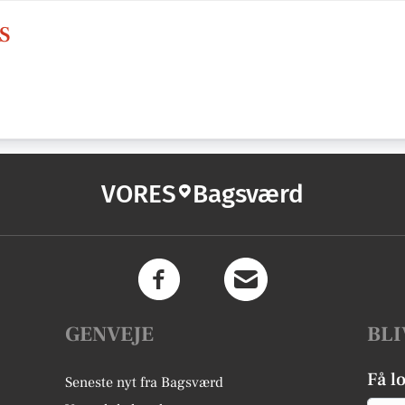
S
VORES
Bagsværd
GENVEJE
BLI
Få l
Seneste nyt fra Bagsværd