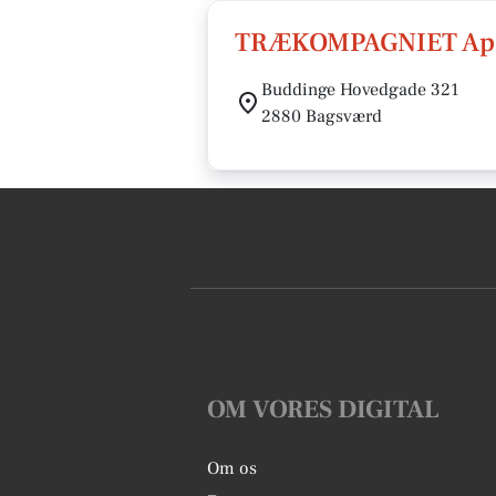
TRÆKOMPAGNIET Ap
Buddinge Hovedgade 321
2880 Bagsværd
OM VORES DIGITAL
Om os