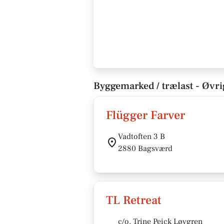
Byggemarked / trælast - Øvr
Flügger Farver
Vadtoften 3 B
2880 Bagsværd
TL Retreat
c/o. Trine Peick Løvgren