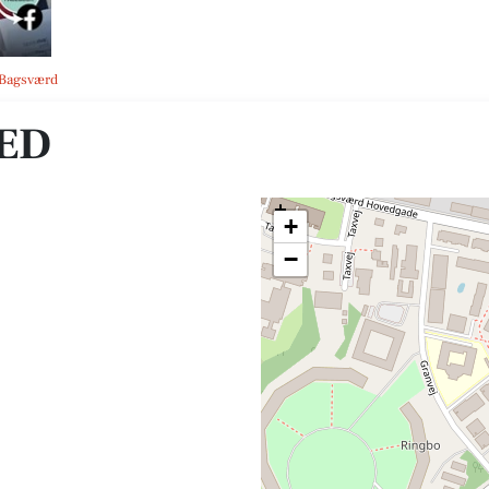
 Bagsværd
TED
+
−