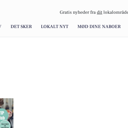
Gratis nyheder fra
dit
lokalområde
V
DET SKER
LOKALT NYT
MØD DINE NABOER