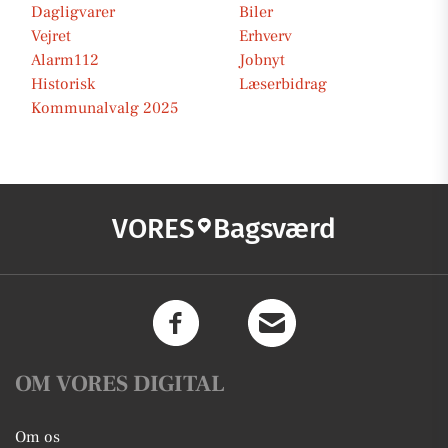
Dagligvarer
Biler
Vejret
Erhverv
Alarm112
Jobnyt
Historisk
Læserbidrag
Kommunalvalg 2025
VORES
Bagsværd
OM VORES DIGITAL
Om os