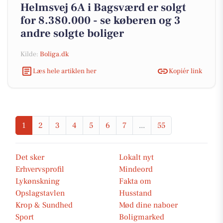
Helmsvej 6A i Bagsværd er solgt
for 8.380.000 - se køberen og 3
andre solgte boliger
Kilde:
Boliga.dk
Læs hele artiklen her
Kopiér link
1
2
3
4
5
6
7
...
55
Det sker
Lokalt nyt
Erhvervsprofil
Mindeord
Lykønskning
Fakta om
Opslagstavlen
Husstand
Krop & Sundhed
Mød dine naboer
Sport
Boligmarked