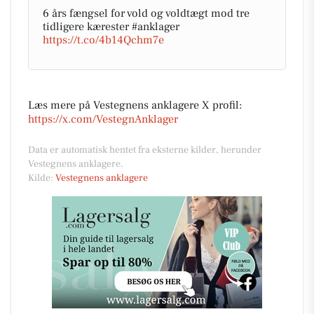
6 års fængsel for vold og voldtægt mod tre
tidligere kærester #anklager
https://t.co/4b14Qchm7e
Læs mere på Vestegnens anklagere X profil:
https://x.com/VestegnAnklager
Data er automatisk hentet fra eksterne kilder, herunder
Vestegnens anklagere.
Kilde:
Vestegnens anklagere