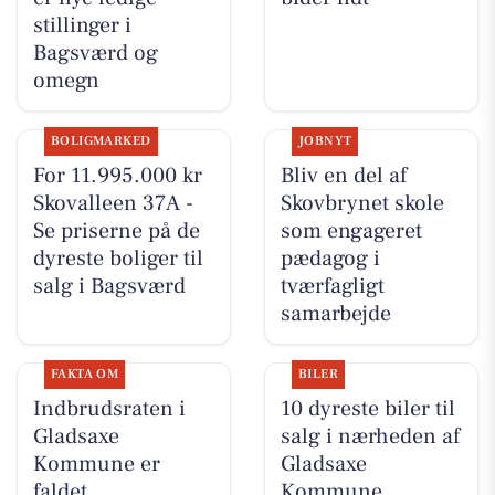
stillinger i
Bagsværd og
omegn
BOLIGMARKED
JOBNYT
For 11.995.000 kr
Bliv en del af
Skovalleen 37A -
Skovbrynet skole
Se priserne på de
som engageret
dyreste boliger til
pædagog i
salg i Bagsværd
tværfagligt
samarbejde
FAKTA OM
BILER
Indbrudsraten i
10 dyreste biler til
Gladsaxe
salg i nærheden af
Kommune er
Gladsaxe
faldet
Kommune