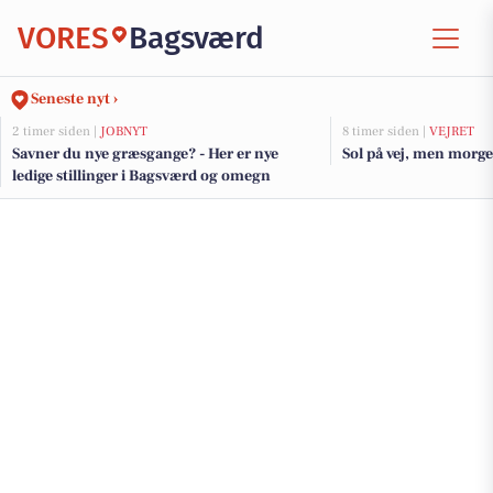
VORES
Bagsværd
Seneste nyt ›
2 timer siden |
JOBNYT
8 timer siden |
VEJRET
Savner du nye græsgange? - Her er nye
Sol på vej, men morge
ledige stillinger i Bagsværd og omegn