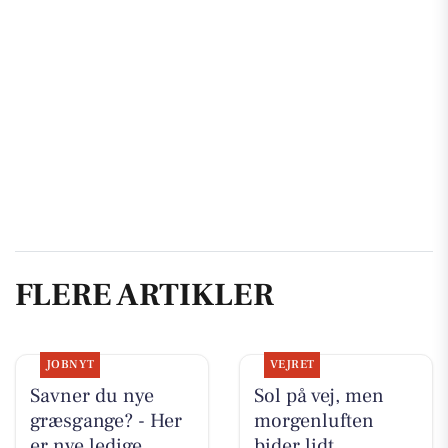
FLERE ARTIKLER
JOBNYT
VEJRET
Savner du nye
Sol på vej, men
græsgange? - Her
morgenluften
er nye ledige
bider lidt