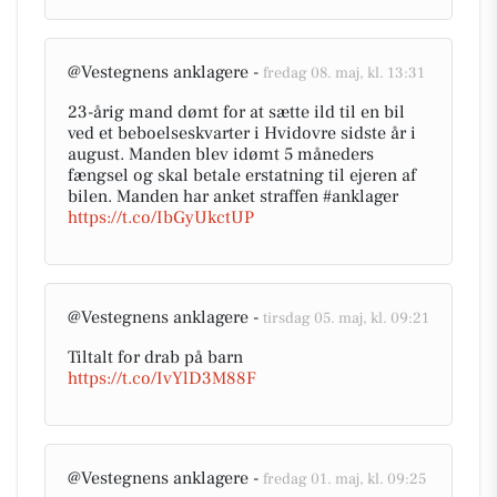
@Vestegnens anklagere -
fredag 08. maj, kl. 13:31
23-årig mand dømt for at sætte ild til en bil
ved et beboelseskvarter i Hvidovre sidste år i
august. Manden blev idømt 5 måneders
fængsel og skal betale erstatning til ejeren af
bilen. Manden har anket straffen #anklager
https://t.co/IbGyUkctUP
@Vestegnens anklagere -
tirsdag 05. maj, kl. 09:21
Tiltalt for drab på barn
https://t.co/IvYlD3M88F
@Vestegnens anklagere -
fredag 01. maj, kl. 09:25