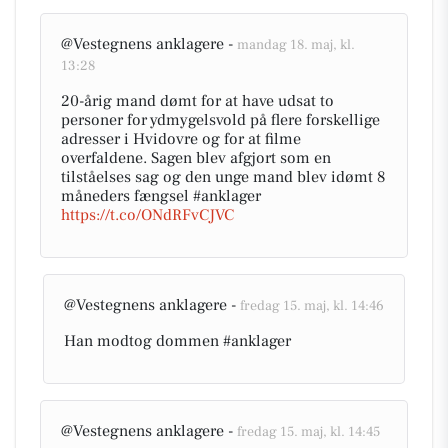
@Vestegnens anklagere -
mandag 18. maj, kl.
13:28
20-årig mand dømt for at have udsat to
personer for ydmygelsvold på flere forskellige
adresser i Hvidovre og for at filme
overfaldene. Sagen blev afgjort som en
tilståelses sag og den unge mand blev idømt 8
måneders fængsel #anklager
https://t.co/ONdRFvCJVC
@Vestegnens anklagere -
fredag 15. maj, kl. 14:46
Han modtog dommen #anklager
@Vestegnens anklagere -
fredag 15. maj, kl. 14:45