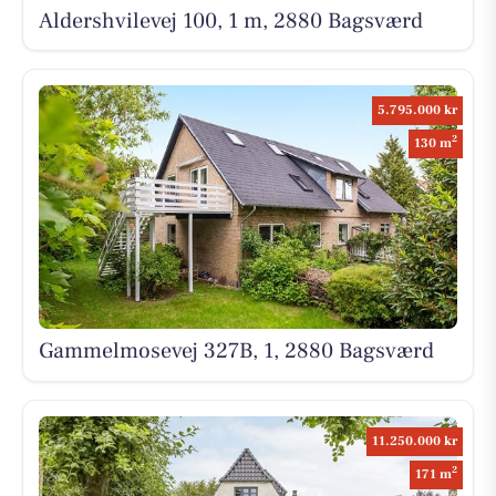
Aldershvilevej 100, 1 m, 2880 Bagsværd
5.795.000 kr
2
130 m
Gammelmosevej 327B, 1, 2880 Bagsværd
11.250.000 kr
2
171 m