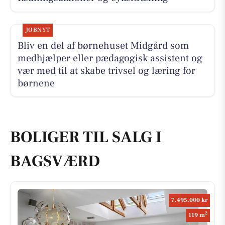
JOBNYT
Bliv en del af børnehuset Midgård som
medhjælper eller pædagogisk assistent og
vær med til at skabe trivsel og læring for
børnene
BOLIGER TIL SALG I
BAGSVÆRD
7.495.000 kr
2
119 m