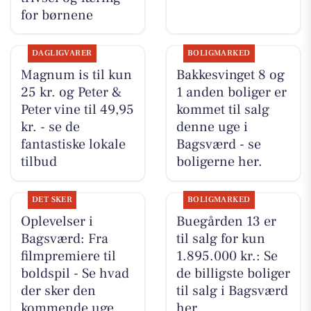
for børnene
DAGLIGVARER
BOLIGMARKED
Magnum is til kun
Bakkesvinget 8 og
25 kr. og Peter &
1 anden boliger er
Peter vine til 49,95
kommet til salg
kr. - se de
denne uge i
fantastiske lokale
Bagsværd - se
tilbud
boligerne her.
DET SKER
BOLIGMARKED
Oplevelser i
Buegården 13 er
Bagsværd: Fra
til salg for kun
filmpremiere til
1.895.000 kr.: Se
boldspil - Se hvad
de billigste boliger
der sker den
til salg i Bagsværd
kommende uge
her