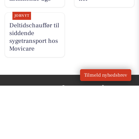
JOBNYT
Deltidschauffør til
siddende
sygetransport hos
Movicare
Tilmeld nyhedsbrev
VORES
Bagsværd
OM VORES DIGITAL