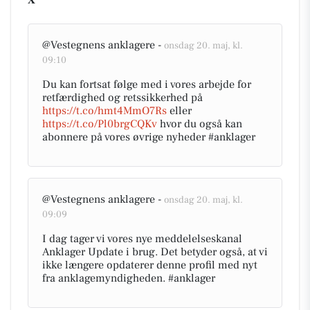
X
@Vestegnens anklagere -
onsdag 20. maj, kl.
09:10
Du kan fortsat følge med i vores arbejde for
retfærdighed og retssikkerhed på
https://t.co/hmt4MmO7Rs
eller
https://t.co/Pl0brgCQKv
hvor du også kan
abonnere på vores øvrige nyheder #anklager
@Vestegnens anklagere -
onsdag 20. maj, kl.
09:09
I dag tager vi vores nye meddelelseskanal
Anklager Update i brug. Det betyder også, at vi
ikke længere opdaterer denne profil med nyt
fra anklagemyndigheden. #anklager