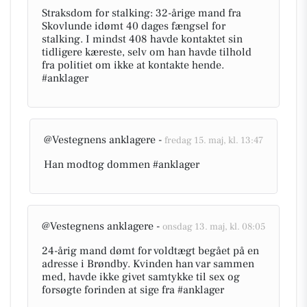
Straksdom for stalking: 32-årige mand fra
Skovlunde idømt 40 dages fængsel for
stalking. I mindst 408 havde kontaktet sin
tidligere kæreste, selv om han havde tilhold
fra politiet om ikke at kontakte hende.
#anklager
@Vestegnens anklagere -
fredag 15. maj, kl. 13:47
Han modtog dommen #anklager
@Vestegnens anklagere -
onsdag 13. maj, kl. 08:05
24-årig mand dømt for voldtægt begået på en
adresse i Brøndby. Kvinden han var sammen
med, havde ikke givet samtykke til sex og
forsøgte forinden at sige fra #anklager