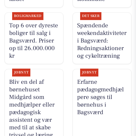
BOLIGMARKED
DET SKER
Top 6 over dyreste
Spændende
boliger til salg i
weekendaktiviteter
Bagsværd. Priser
i Bagsværd:
op til 26.000.000
Redningsaktioner
kr
og cykeltræning
JOBNYT
JOBNYT
Bliv en del af
Erfarne
børnehuset
pædagogmedhjæl
Midgård som
pere søges til
medhjælper eller
børnehus i
pædagogisk
Bagsværd
assistent og vær
med til at skabe
trivsel og læring